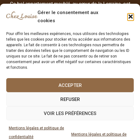
Ce bel appartement meublé, au cœur de la Lorraine, est
offert à la location de vacances ou d'affaires de courte
Gérer le consentement aux
cookies
durée.
Pour offrir les meilleures expériences, nous utilisons des technologies
telles que les cookies pour stocker et/ou accéder aux informations des
Mentions légales et politique de confidentialité
appareils. Le fait de consentir à ces technologies nous permettra de
traiter des données telles que le comportement de navigation ou les ID
Conditions Générales de Location saisonnière
uniques sur ce site. Le fait de ne pas consentir ou de retirer son
consentement peut avoir un effet négatif sur certaines caractéristiques
et fonctions.
Donnez votre avis
ACCEPTER
REFUSER
VOIR LES PRÉFÉRENCES
Mentions légales et politique de
Mentions légales et politique de
confidentialité
© 2026 Chez Louise - par
MM Informatique