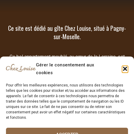
Ce site est dédié au gîte Chez Louise, situé à Pagny-
sur-Moselle.
Ce bel appartement meublé, au cœur de la Lorraine, est
offert à la location de vacances ou d'affaires de courte
Gérer le consentement aux
cookies
durée.
Pour offrir les meilleures expériences, nous utilisons des technologies
telles que les cookies pour stocker et/ou accéder aux informations des
Mentions légales et politique de confidentialité
appareils. Le fait de consentir à ces technologies nous permettra de
traiter des données telles que le comportement de navigation ou les ID
Conditions Générales de Location saisonnière
uniques sur ce site. Le fait de ne pas consentir ou de retirer son
consentement peut avoir un effet négatif sur certaines caractéristiques
et fonctions.
Donnez votre avis